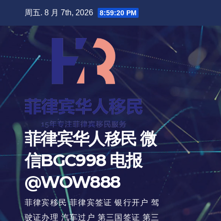
跳
周五. 8 月 7th, 2026
8:59:22 PM
至
内
容
菲律宾华人移民 微
信BGC998 电报
@WOW888
菲律宾移民 菲律宾签证 银行开户 驾
驶证办理 汽车过户 第三国签证 第三