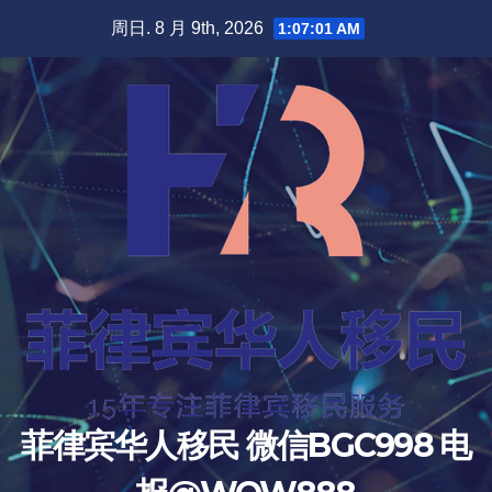
跳
周日. 8 月 9th, 2026
1:07:03 AM
至
内
容
菲律宾华人移民 微信BGC998 电