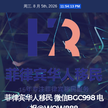
跳
周三. 8 月 5th, 2026
11:54:15 PM
至
内
容
菲律宾华人移民 微信BGC998 电