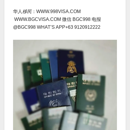
华人
移民
：WWW.998VISA.COM
WWW.BGCVISA.COM 微信 BGC998 电报
@BGC998 WHAT’S APP+63 9120912222