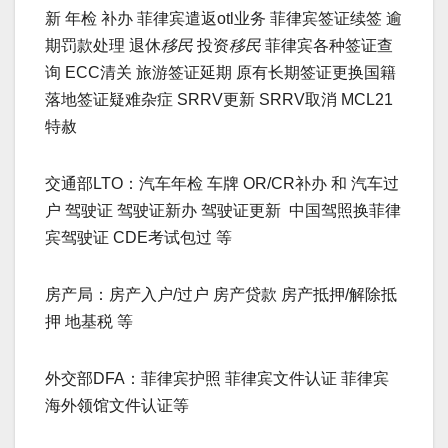
新 年检 补办 菲律宾遣返otl业务 菲律宾签证续签 逾
期罚款处理 退休
移民
投资
移民
菲律宾各种签证查
询 ECC清关 旅游签证延期 原有长期签证更换国籍
落地签证疑难杂症 SRRV更新 SRRV取消 MCL21
特赦
交通部LTO：汽车年检 车牌 OR/CR补办 和 汽车过
户 驾驶证 驾驶证新办 驾驶证更新 中国驾照换菲律
宾驾驶证 CDE考试包过 等
房产局：房产入户/过户 房产贷款 房产抵押/解除抵
押 地基税 等
外交部DFA：菲律宾护照 菲律宾文件认证 菲律宾
海外领馆文件认证等