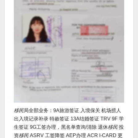
移民
局全部业务：9A旅游签证 入境保关 机场捞人
出入境记录补录 特赦签证 13A结婚签证 TRV 9F 学
生签证 9G工签办理，黑名单查询/清除 退休
移民
投
资
移民
ASRV 工签降签 AEP办理 ACR I-CARD 更