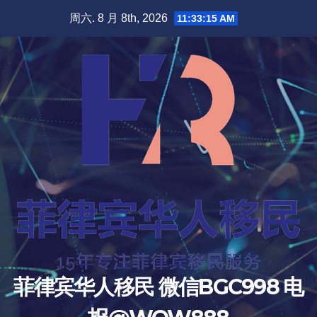
跳
周六. 8 月 8th, 2026
11:33:16 AM
至
内
容
菲律宾华人移民 微信BGC998 电