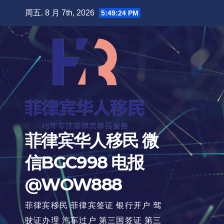
跳
周五. 8 月 7th, 2026
5:49:26 PM
至
内
容
菲律宾华人移民 微
信BGC998 电报
@WOW888
菲律宾移民 菲律宾签证 银行开户 驾
驶证办理 汽车过户 第三国签证 第三