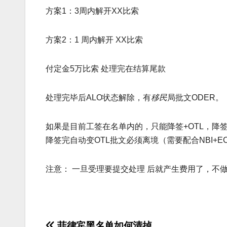
方案1：3周内解开XX比索
方案2：1 周内解开 XX比索
付定金5万比索 处理完在结算尾款
处理完毕后ALO状态解除，有
移民
局批文ODER。
如果是目前工签在名单内的，只能降签+OTL，降
降签完自动变OTL批文必须离境（需要配合NBI+E
注意： 一旦受理要提交处理 后就产生费用了，不
菲律宾黑名单如何清掉