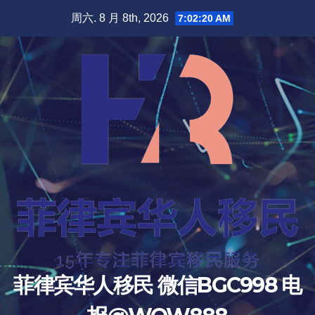
跳
周六. 8 月 8th, 2026
7:02:21 AM
至
内
容
菲律宾华人移民 微信BGC998 电