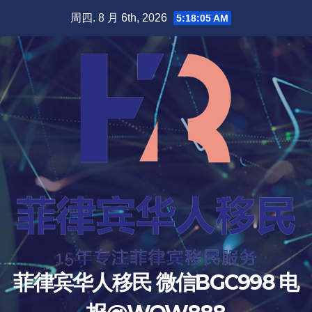
跳
周四. 8 月 6th, 2026
5:18:06 AM
至
内
容
菲律宾华人移民 微信BGC998 电