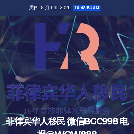
跳
周四. 8 月 6th, 2026
10:48:55 AM
至
内
容
菲律宾华人移民 微信BGC998 电