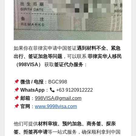
如果你在菲律宾申请中国签证
遇到材料不全、紧急
出行、签证加急等问题
，可以联系
菲律宾华人移民
（998VISA）
获取
签证代办服务
：
微信 / 电报
：BGC998
WhatsApp
：
+63 9120912222
邮箱
：
998VISA@gmail.com
官网
：
www.9998visa.com
他们可提供
材料审核、预约加急、商务签、探亲
签、拒签再申请
等一站式服务，确保顺利拿到中国