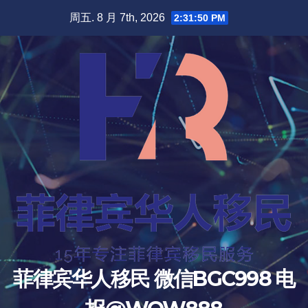
跳
周五. 8 月 7th, 2026
2:31:52 PM
至
内
容
菲律宾华人移民 微信BGC998 电