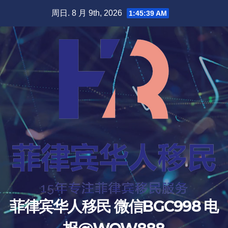
跳
周日. 8 月 9th, 2026
1:45:40 AM
至
内
容
菲律宾华人移民 微信BGC998 电