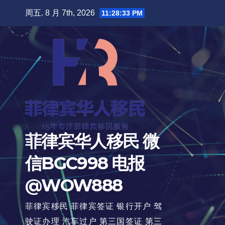
跳
周五. 8 月 7th, 2026
11:28:34 PM
至
内
容
菲律宾华人移民 微
信BGC998 电报
@WOW888
菲律宾移民 菲律宾签证 银行开户 驾
驶证办理 汽车过户 第三国签证 第三