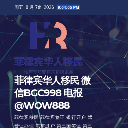
跳
周五. 8 月 7th, 2026
9:04:07 PM
至
内
容
菲律宾华人移民 微
信BGC998 电报
@WOW888
菲律宾移民 菲律宾签证 银行开户 驾
驶证办理 汽车过户 第三国签证 第三