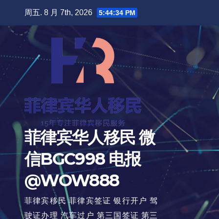
跳
周五. 8 月 7th, 2026
5:44:36 PM
至
内
容
菲律宾华人移民 微
信BGC998 电报
@WOW888
菲律宾移民 菲律宾签证 银行开户 驾
驶证办理 汽车过户 第三国签证 第三