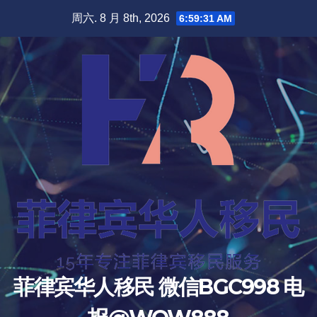
跳
周六. 8 月 8th, 2026
6:59:32 AM
至
内
容
菲律宾华人移民 微信BGC998 电