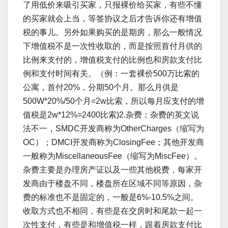
了用低价来吸引买家，只报裸价给买家，有些不懂
的买家就会上当，等签协议之后才告诉你还有增值
税的事儿。另外如果购买的是期房，那么一般情况
下增值税不是一次性收取的，而是按照首付月供的
比例来支付的，增值税支付的比例也和房款支付比
例和支付时间有关。（例：一套裸价500万比索的
公寓，首付20%，分期50个月。那么月供是
500W*20%/50个月=2w比索，所以每月应支付的增
值税是2w*12%=2400比索)2.杂费：杂费的英文说
法不一，SMDC开发商称为OtherCharges（缩写为
OC）；DMCI开发商称为ClosingFee；其他开发商
一般称为MiscellaneousFee（缩写为MiscFee）。
杂费主要是办理房产证以及一些其他税费，每家开
发商由于楼盘不同，楼盘所在区域不同等原因，杂
费的标准也不是固定的，一般是6%-10.5%之间。
收取方式也不相同，有些是在交房时和尾款一起一
次性支付，有些是和增值税一样，跟着房款支付比