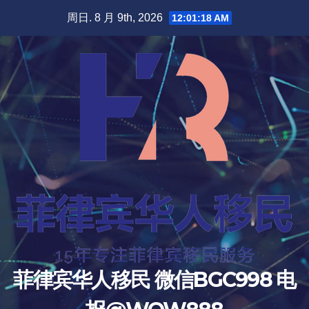
跳
周日. 8 月 9th, 2026
12:01:19 AM
至
内
容
菲律宾华人移民 微信BGC998 电