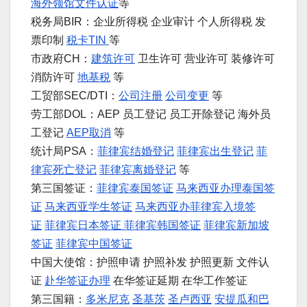
海外领馆文件认证
等
税务局BIR：企业所得税 企业审计 个人所得税 发
票印制
税卡TIN
等
市政府CH：
建筑许可
卫生许可 营业许可 装修许可
消防许可
地基税
等
工贸部SEC/DTI：
公司注册
公司变更
等
劳工部DOL：AEP 员工登记 员工开除登记 海外员
工登记
AEP取消
等
统计局PSA：
菲律宾结婚登记
菲律宾出生登记
菲
律宾死亡登记
菲律宾离婚登记
等
第三国签证：
菲律宾泰国签证
马来西亚办理泰国签
证
马来西亚学生签证
马来西亚办菲律宾入境签
证
菲律宾日本签证
菲律宾韩国签证
菲律宾新加坡
签证
菲律宾中国签证
中国大使馆：护照申请 护照补发 护照更新 文件认
证
赴华签证办理
在华签证延期 在华工作签证
第三国籍：
多米尼克
圣基茨
圣卢西亚
安提瓜和巴