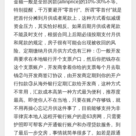
金额一般是全部房款(allinprice)的10%-30%不等。
特别提醒，千万要避开”零首付”。所谓”零首付”就是
把首付分摊到月供或者尾款上，这种方式看似减缓
资金压力，其实恰好相反。如果后期月供或者尾款
不能及时支付，根据合同上后期必须按期支付月供
和尾款的规定，房子很有可能会出现被收回的风
险。定期缴纳月供月供方式也有三种：①一般开发
商要求在本地银行开个支票户口，然后你把钱存在
这个支票账户，开发商拿着你给的支票每个月去取
钱②与开发商签订协议，由开发商定期到你的开户
行扣款③从海外银行定期汇款给开发商，这种方式
不常用，汇款成本高第一种方式最为便利，推荐度
最高。即使你人不在当地，只要在账户存够钱，就
不用再操心忘记月供这件事了，目前能够支持为非
菲律宾本地人远程开银行账户的是63房网，只需要
护照即可帮客户开通银行账户和办理贷款服务。到
了最后一步交房，事情就简单很多了。如若是跟通