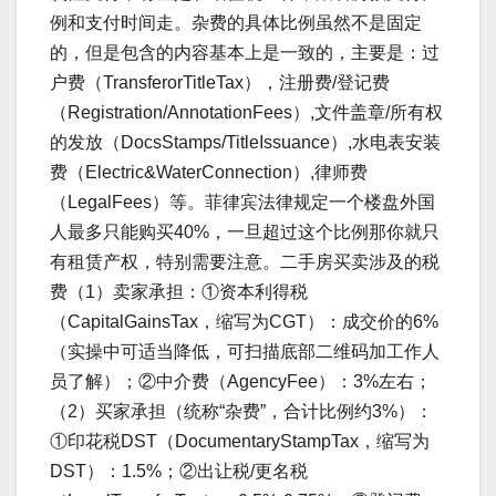
例和支付时间走。杂费的具体比例虽然不是固定
的，但是包含的内容基本上是一致的，主要是：过
户费（TransferorTitleTax），注册费/登记费
（Registration/AnnotationFees）,文件盖章/所有权
的发放（DocsStamps/TitleIssuance）,水电表安装
费（Electric&WaterConnection）,律师费
（LegalFees）等。菲律宾法律规定一个楼盘外国
人最多只能购买40%，一旦超过这个比例那你就只
有租赁产权，特别需要注意。二手房买卖涉及的税
费（1）卖家承担：①资本利得税
（CapitalGainsTax，缩写为CGT）：成交价的6%
（实操中可适当降低，可扫描底部二维码加工作人
员了解）；②中介费（AgencyFee）：3%左右；
（2）买家承担（统称“杂费”，合计比例约3%）：
①印花税DST（DocumentaryStampTax，缩写为
DST）：1.5%；②出让税/更名税