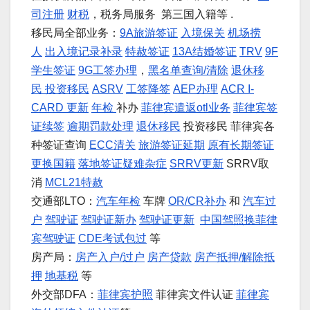
司注册
财税
，税务局服务 第三国入籍等 .
移民局全部业务：
9A旅游签证
入境保关
机场捞
人
出入境记录补录
特赦签证
13A结婚签证
TRV
9F
学生签证
9G工签办理
，
黑名单查询/清除
退休移
民
投资移民
ASRV
工签降签
AEP办理
ACR I-
CARD 更新
年检
补办
菲律宾遣返otl业务
菲律宾签
证续签
逾期罚款处理
退休移民
投资移民 菲律宾各
种签证查询
ECC清关
旅游签证延期
原有长期签证
更换国籍
落地签证疑难杂症
SRRV更新
SRRV取
消
MCL21特赦
交通部LTO：
汽车年检
车牌
OR/CR补办
和
汽车过
户
驾驶证
驾驶证新办
驾驶证更新
中国驾照换菲律
宾驾驶证
CDE考试包过
等
房产局：
房产入户/过户
房产贷款
房产抵押/解除抵
押
地基税
等
外交部DFA：
菲律宾护照
菲律宾文件认证
菲律宾