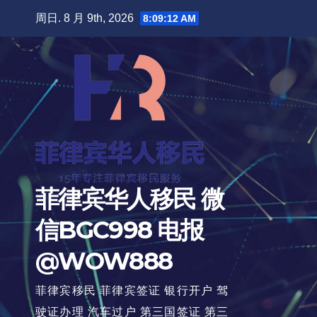
跳
周日. 8 月 9th, 2026
8:09:14 AM
至
内
容
菲律宾华人移民 微
信BGC998 电报
@WOW888
菲律宾移民 菲律宾签证 银行开户 驾
驶证办理 汽车过户 第三国签证 第三