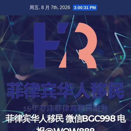
跳
周五. 8 月 7th, 2026
3:00:32 PM
至
内
容
菲律宾华人移民 微信BGC998 电