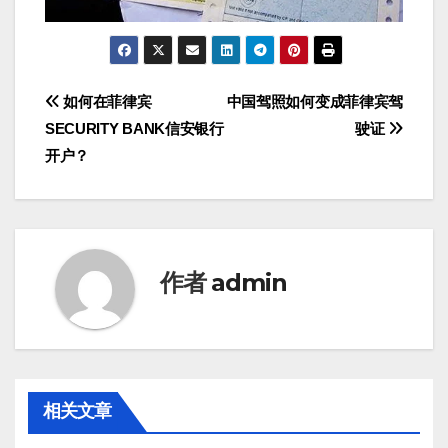
文
如何在菲律宾
中国驾照如何变成菲律宾驾
SECURITY BANK信安银行
驶证
章
开户？
导
航
作者
admin
相关文章