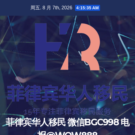
跳
周五. 8 月 7th, 2026
4:15:36 AM
至
内
容
菲律宾华人移民 微信BGC998 电